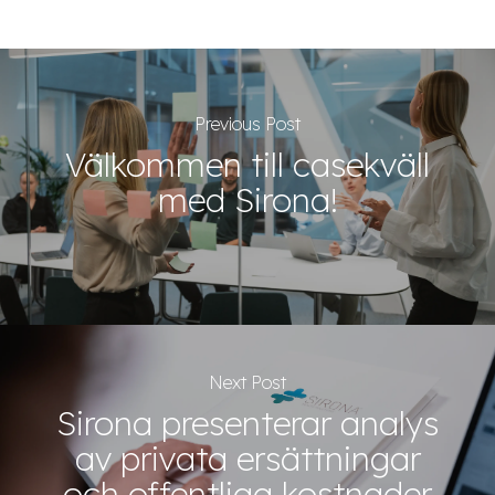
Previous Post
Välkommen till casekväll
med Sirona!
Next Post
Sirona presenterar analys
av privata ersättningar
och offentliga kostnader