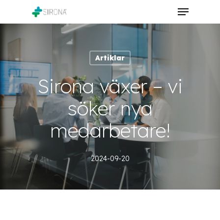
Skip
Menu
to
Close
main
Menu
content
Artiklar
Sirona växer – vi
söker nya
medarbetare!
2024-09-20