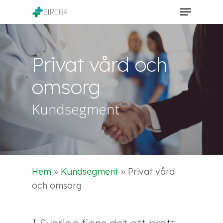
Skip
Menu
to
Close
main
Menu
content
Privat
vård
och
omsorg
Kundsegment
Hem
»
Kundsegment
»
Privat vård
och omsorg