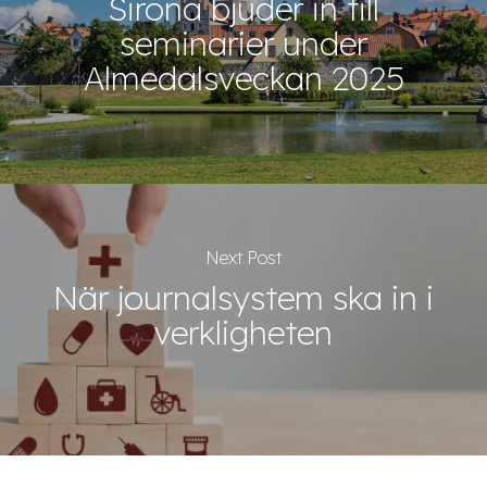
Sirona bjuder in till
seminarier under
Almedalsveckan 2025
Next Post
När journalsystem ska in i
verkligheten