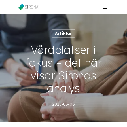
Skip
Menu
to
Close
main
Menu
content
Artiklar
Vårdplatser i
fokus – det här
visar Sironas
analys
2025-05-06