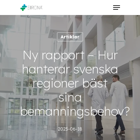
Skip
Menu
to
Close
main
Menu
content
Artiklar
Ny rapport – Hur
hanterar svenska
regioner bäst
sina
bemanningsbehov?
2025-06-18