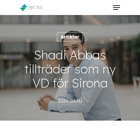
Skip
Menu
to
Close
main
Menu
content
Artiklar
Shadi Abbas
tillträder som ny
VD för Sirona
2026-04-01