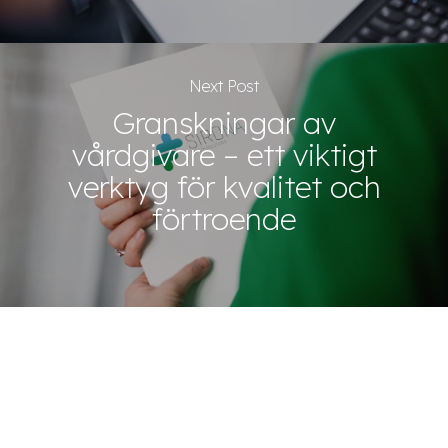
Next Post
Granskningar av
vårdgivare – ett viktigt
verktyg för kvalitet och
förtroende