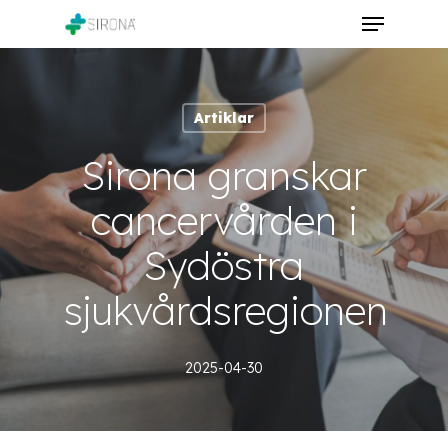
Skip
Menu
to
Close
main
Menu
content
Artiklar
Sirona granskar
cancervården i
Sydöstra
sjukvårdsregionen
2025-04-30