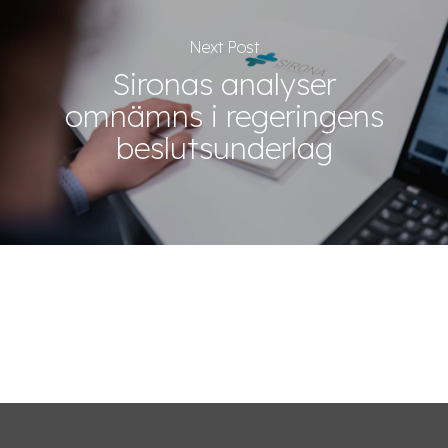
Next Post
Sironas analyser
omnämns i regeringens
beslutsunderlag