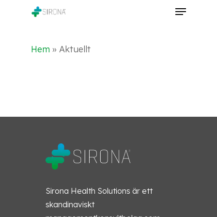
Skip
Menu
to
Close
main
Menu
content
Hem
»
Aktuellt
Sirona Health Solutions är ett
skandinaviskt