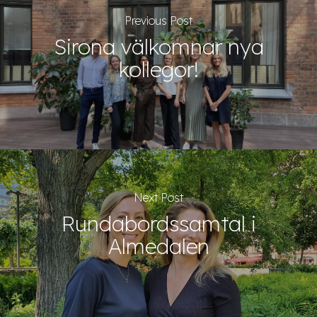
Previous Post
Sirona välkomnar nya
kollegor!
Next Post
Rundabordssamtal i
Almedalen