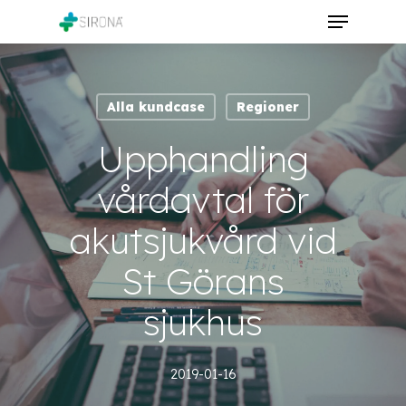
Skip
Menu
to
Close
main
Menu
content
Alla kundcase
Regioner
Upphandling
vårdavtal för
akutsjukvård vid
St Görans
sjukhus
2019-01-16