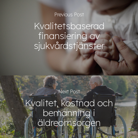
Previous Post
Kvalitetsbaserad
finansiering av
sjukvårdstjänster
Next Post
Kvalitet, kostnad och
bemanning i
äldreomsorgen