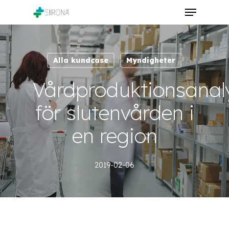
Skip
Menu
to
Close
main
Menu
content
Alla kundcase
Myndigheter
Vårdproduktionsanal
för slutenvården i
en region
2019-02-06